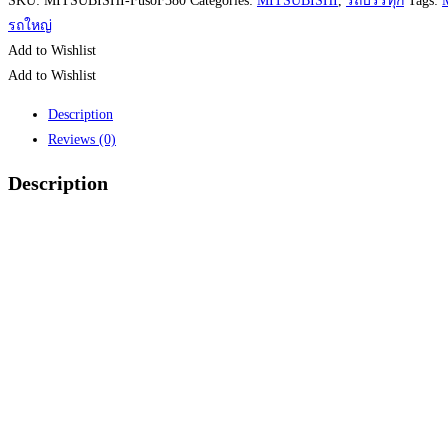
SKU:
MITSUBISHI-FusoF380
Categories:
MITSUBISHI
,
รถบรรทุก
Tags:
รถใหญ่
Add to Wishlist
Add to Wishlist
Description
Reviews (0)
Description