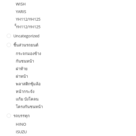
WISH
YARIS
YH112/YH125
ํ็YH112/YH125
Uncategorized
ชิ้นส่วนรถยนต์
กระจกมองข้าง
กันชนหน้า
ฝาท้าย
ฝาหน้า
พลาสติกซุ้มล้อ
หน้ากระจัง
แก้ม บังโคลน
โครงกันชนหน้า
รถบรรทุก
HINO
ISUZU