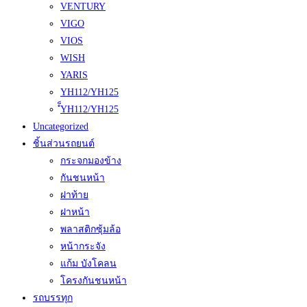
VENTURY
VIGO
VIOS
WISH
YARIS
YH112/YH125
ํ็YH112/YH125
Uncategorized
ชิ้นส่วนรถยนต์
กระจกมองข้าง
กันชนหน้า
ฝาท้าย
ฝาหน้า
พลาสติกซุ้มล้อ
หน้ากระจัง
แก้ม บังโคลน
โครงกันชนหน้า
รถบรรทุก