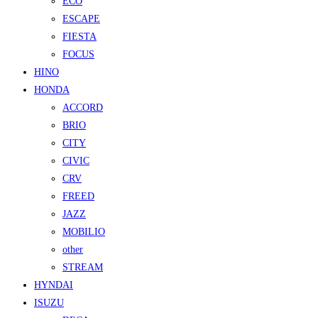
ECO
ESCAPE
FIESTA
FOCUS
HINO
HONDA
ACCORD
BRIO
CITY
CIVIC
CRV
FREED
JAZZ
MOBILIO
other
STREAM
HYNDAI
ISUZU