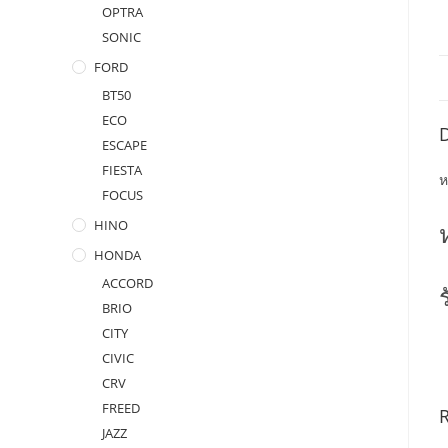
OPTRA
SONIC
FORD
BT50
ECO
D
ESCAPE
FIESTA
ห
FOCUS
HINO
HONDA
ACCORD
BRIO
CITY
CIVIC
CRV
FREED
JAZZ