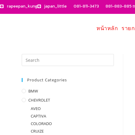
rapeepan_kung
japan_little
081-811-3473
881-883-885 ถน
หน้าหลัก
รายก
Product Categories
BMW
CHEVROLET
AVEO
CAPTIVA
COLORADO
CRUIZE