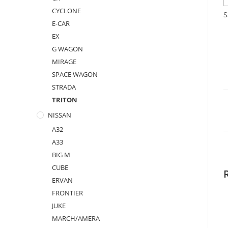
CYCLONE
S
E-CAR
EX
G WAGON
MIRAGE
SPACE WAGON
STRADA
TRITON
NISSAN
A32
A33
BIG M
CUBE
ERVAN
FRONTIER
JUKE
MARCH/AMERA