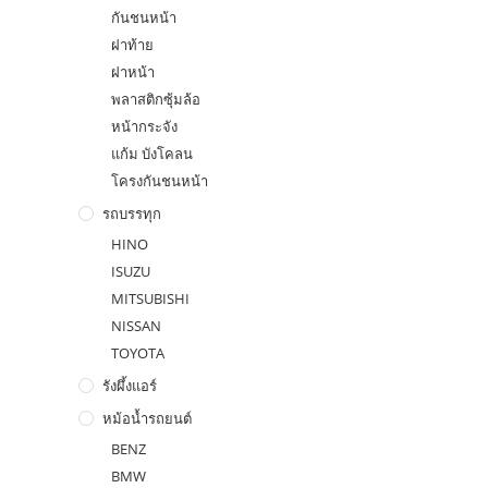
กันชนหน้า
ฝาท้าย
ฝาหน้า
พลาสติกซุ้มล้อ
หน้ากระจัง
แก้ม บังโคลน
โครงกันชนหน้า
รถบรรทุก
HINO
ISUZU
MITSUBISHI
NISSAN
TOYOTA
รังผึ้งแอร์
หม้อน้ำรถยนต์
BENZ
BMW