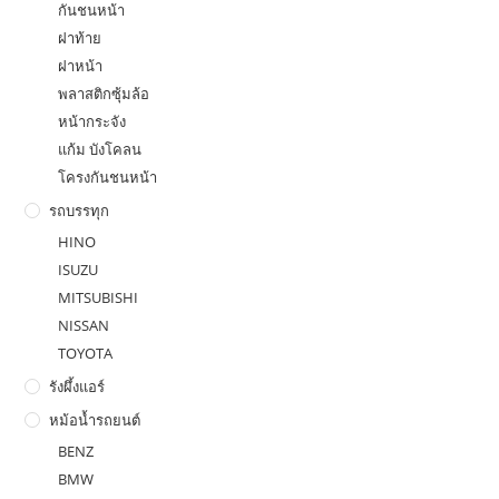
กันชนหน้า
ฝาท้าย
ฝาหน้า
พลาสติกซุ้มล้อ
หน้ากระจัง
แก้ม บังโคลน
โครงกันชนหน้า
รถบรรทุก
HINO
ISUZU
MITSUBISHI
NISSAN
TOYOTA
รังผึ้งแอร์
หม้อน้ำรถยนต์
BENZ
BMW