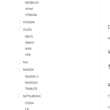
MOBILIO
other
STREAM
HYNDAI
D
ISUZU
DECA
ห
DMAX
NPR
TFR
KIA
MAZDA
MAZDA 2
MAZDA3
TRIBUTE
T
MITSUBISHI
CEDIA
Y
CK