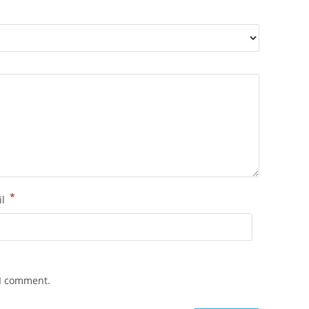
*
il
 I comment.