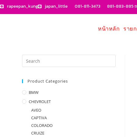
rapeepan_kung
japan_little
081-811-3473
881-883-885 ถน
หน้าหลัก
รายก
Product Categories
BMW
CHEVROLET
AVEO
CAPTIVA
COLORADO
CRUIZE