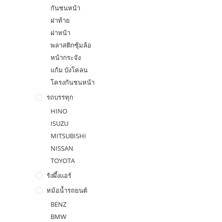
กันชนหน้า
ฝาท้าย
ฝาหน้า
พลาสติกซุ้มล้อ
หน้ากระจัง
แก้ม บังโคลน
โครงกันชนหน้า
รถบรรทุก
HINO
ISUZU
MITSUBISHI
NISSAN
TOYOTA
รังผึ้งแอร์
หม้อน้ำรถยนต์
BENZ
BMW