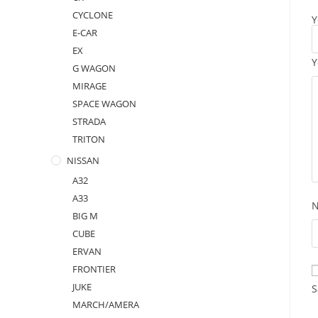
CYCLONE
Y
E-CAR
EX
Y
G WAGON
MIRAGE
SPACE WAGON
STRADA
TRITON
NISSAN
A32
A33
BIG M
CUBE
ERVAN
FRONTIER
JUKE
S
MARCH/AMERA