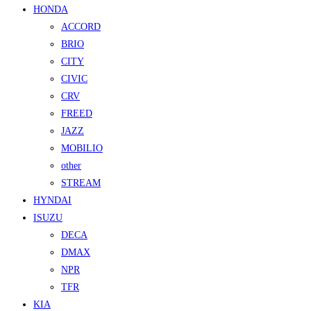
HONDA
ACCORD
BRIO
CITY
CIVIC
CRV
FREED
JAZZ
MOBILIO
other
STREAM
HYNDAI
ISUZU
DECA
DMAX
NPR
TFR
KIA