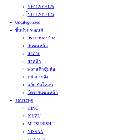
YH112/YH125
ํ็YH112/YH125
Uncategorized
ชิ้นส่วนรถยนต์
กระจกมองข้าง
กันชนหน้า
ฝาท้าย
ฝาหน้า
พลาสติกซุ้มล้อ
หน้ากระจัง
แก้ม บังโคลน
โครงกันชนหน้า
รถบรรทุก
HINO
ISUZU
MITSUBISHI
NISSAN
TOYOTA