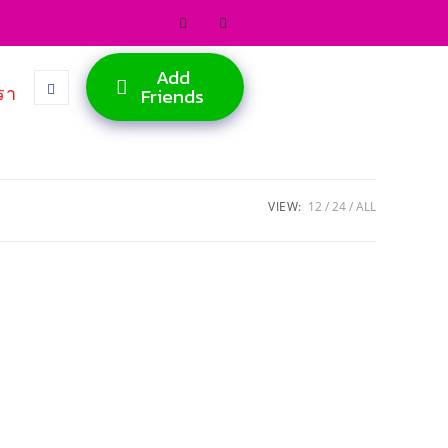
Add
รา
Friends
VIEW:
12
24
ALL