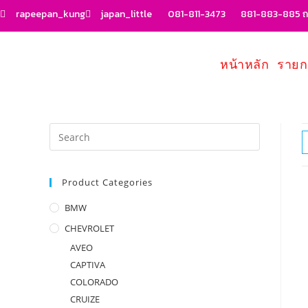
rapeepan_kung
japan_little
081-811-3473
881-883-885 ถน
หน้าหลัก
รายก
Product Categories
BMW
CHEVROLET
AVEO
CAPTIVA
COLORADO
CRUIZE