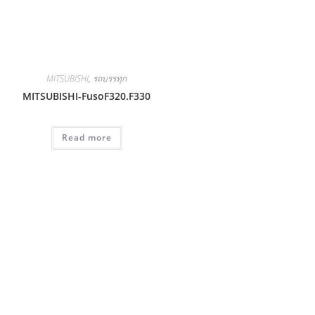
MITSUBISHI
,
รถบรรทุก
MITSUBISHI-FusoF320.F330
Read more