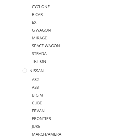
CYCLONE
E-CAR
EX
G WAGON
MIRAGE
SPACE WAGON
STRADA
TRITON
NISSAN
A32
A33
BIG M
CUBE
ERVAN
FRONTIER
JUKE
MARCH/AMERA