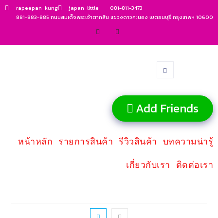
rapeepan_kung
japan_little
081-811-3473
881-883-885 ถนนสมเด็จพระเจ้าตากสิน แขวงดาวคะนอง เขตธนบุรี กรุงเทพฯ 10600
Add Friends
หน้าหลัก
รายการสินค้า
รีวิวสินค้า
บทความน่ารู้
เกี่ยวกับเรา
ติดต่อเรา