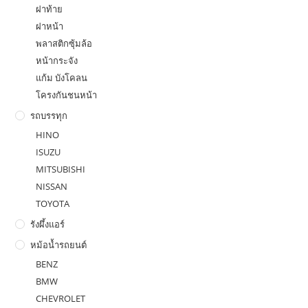
ฝาท้าย
ฝาหน้า
พลาสติกซุ้มล้อ
หน้ากระจัง
แก้ม บังโคลน
โครงกันชนหน้า
รถบรรทุก
HINO
ISUZU
MITSUBISHI
NISSAN
TOYOTA
รังผึ้งแอร์
หม้อน้ำรถยนต์
BENZ
BMW
CHEVROLET