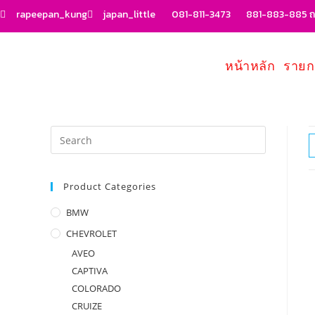
rapeepan_kung
japan_little
081-811-3473
881-883-885 ถน
หน้าหลัก
รายก
Product Categories
BMW
CHEVROLET
AVEO
CAPTIVA
COLORADO
CRUIZE