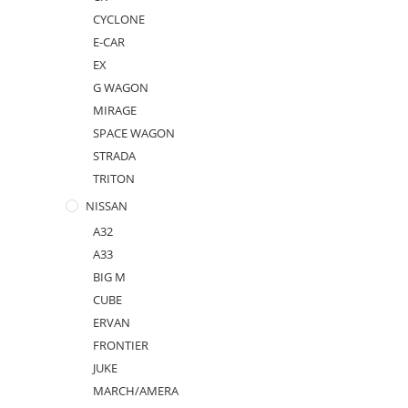
CYCLONE
E-CAR
EX
G WAGON
MIRAGE
SPACE WAGON
STRADA
TRITON
NISSAN
A32
A33
BIG M
CUBE
ERVAN
FRONTIER
JUKE
MARCH/AMERA