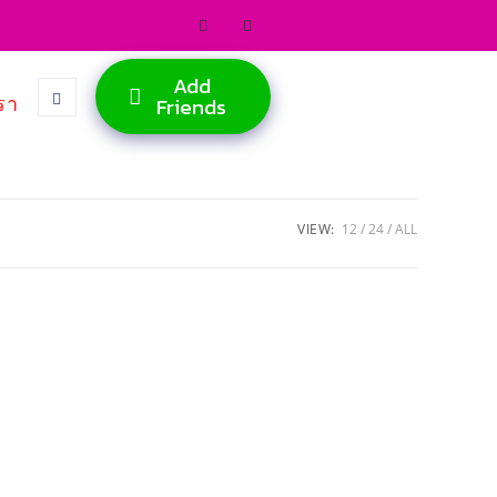
Add
รา
Friends
VIEW:
12
24
ALL