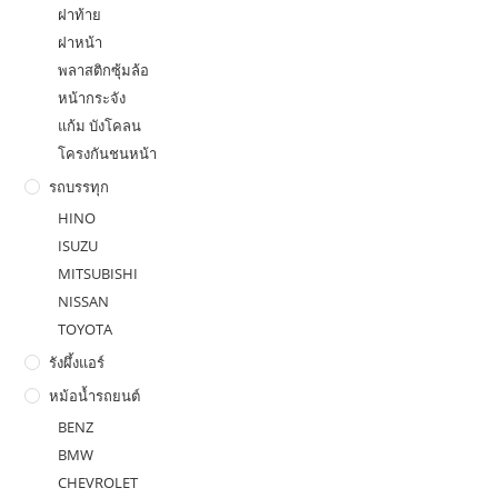
ฝาท้าย
ฝาหน้า
พลาสติกซุ้มล้อ
หน้ากระจัง
แก้ม บังโคลน
โครงกันชนหน้า
รถบรรทุก
HINO
ISUZU
MITSUBISHI
NISSAN
TOYOTA
รังผึ้งแอร์
หม้อน้ำรถยนต์
BENZ
BMW
CHEVROLET