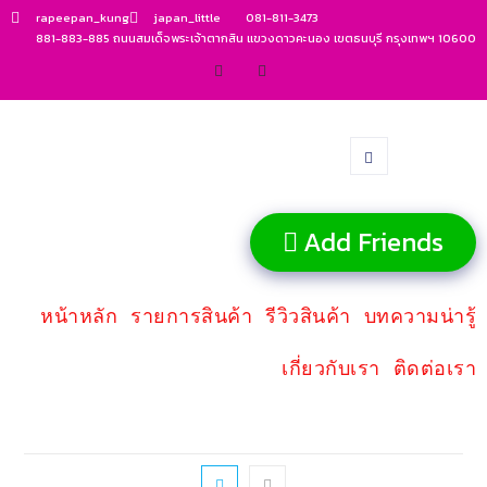
rapeepan_kung
japan_little
081-811-3473
881-883-885 ถนนสมเด็จพระเจ้าตากสิน แขวงดาวคะนอง เขตธนบุรี กรุงเทพฯ 10600
Add Friends
หน้าหลัก
รายการสินค้า
รีวิวสินค้า
บทความน่ารู้
เกี่ยวกับเรา
ติดต่อเรา