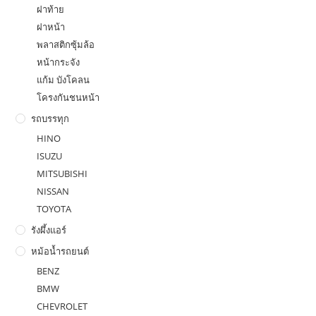
ฝาท้าย
ฝาหน้า
พลาสติกซุ้มล้อ
หน้ากระจัง
แก้ม บังโคลน
โครงกันชนหน้า
รถบรรทุก
HINO
ISUZU
MITSUBISHI
NISSAN
TOYOTA
รังผึ้งแอร์
หม้อน้ำรถยนต์
BENZ
BMW
CHEVROLET