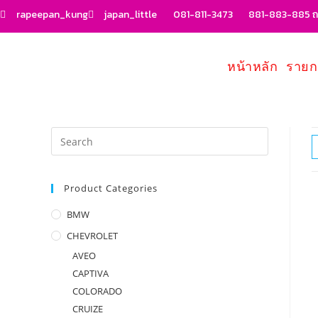
rapeepan_kung
japan_little
081-811-3473
881-883-885 ถน
หน้าหลัก
รายก
Product Categories
BMW
CHEVROLET
AVEO
CAPTIVA
COLORADO
CRUIZE