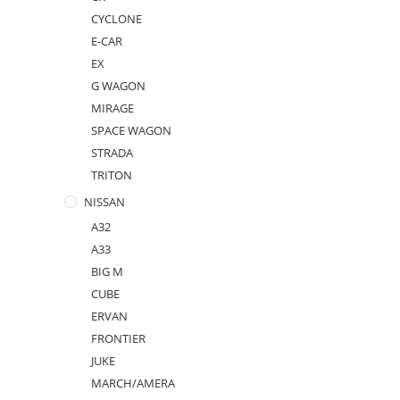
CYCLONE
E-CAR
EX
G WAGON
MIRAGE
SPACE WAGON
STRADA
TRITON
NISSAN
A32
A33
BIG M
CUBE
ERVAN
FRONTIER
JUKE
MARCH/AMERA