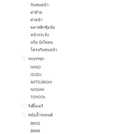
กันชนหน้า
ฝาท้าย
ฝาหน้า
พลาสติกซุ้มล้อ
หน้ากระจัง
แก้ม บังโคลน
โครงกันชนหน้า
รถบรรทุก
HINO
ISUZU
MITSUBISHI
NISSAN
TOYOTA
รังผึ้งแอร์
หม้อน้ำรถยนต์
BENZ
BMW