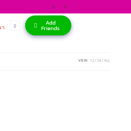
Add
รา
Friends
VIEW:
12
24
ALL