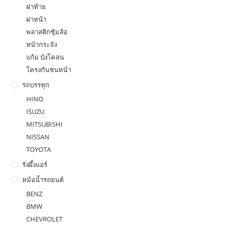
ฝาท้าย
ฝาหน้า
พลาสติกซุ้มล้อ
หน้ากระจัง
แก้ม บังโคลน
โครงกันชนหน้า
รถบรรทุก
HINO
ISUZU
MITSUBISHI
NISSAN
TOYOTA
รังผึ้งแอร์
หม้อน้ำรถยนต์
BENZ
BMW
CHEVROLET