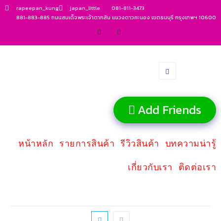
rapeepan_kung
japan_little
081-811-3473
881-883-885 ถนนสมเด็จพระเจ้าตากสิน แขวงดาวคะนอง เขตธนบุรี กรุงเทพฯ 10600
Add Friends
หน้าหลัก
รายการสินค้า
รีวิวสินค้า
บทความน่ารู้
เกี่ยวกับเรา
ติดต่อเรา