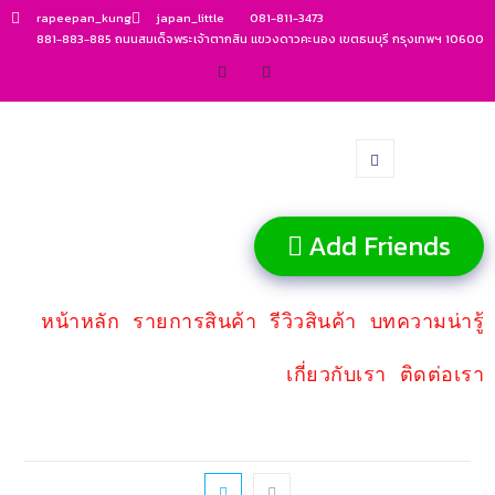
rapeepan_kung
japan_little
081-811-3473
881-883-885 ถนนสมเด็จพระเจ้าตากสิน แขวงดาวคะนอง เขตธนบุรี กรุงเทพฯ 10600
Add Friends
หน้าหลัก
รายการสินค้า
รีวิวสินค้า
บทความน่ารู้
เกี่ยวกับเรา
ติดต่อเรา