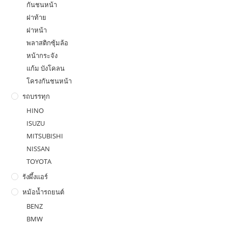
กันชนหน้า
ฝาท้าย
ฝาหน้า
พลาสติกซุ้มล้อ
หน้ากระจัง
แก้ม บังโคลน
โครงกันชนหน้า
รถบรรทุก
HINO
ISUZU
MITSUBISHI
NISSAN
TOYOTA
รังผึ้งแอร์
หม้อน้ำรถยนต์
BENZ
BMW