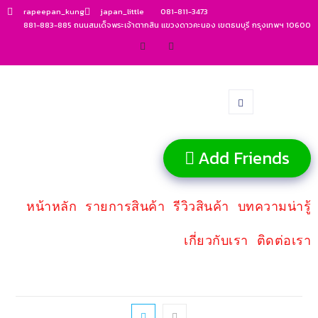
rapeepan_kung
japan_little
081-811-3473
881-883-885 ถนนสมเด็จพระเจ้าตากสิน แขวงดาวคะนอง เขตธนบุรี กรุงเทพฯ 10600
Add Friends
หน้าหลัก
รายการสินค้า
รีวิวสินค้า
บทความน่ารู้
เกี่ยวกับเรา
ติดต่อเรา