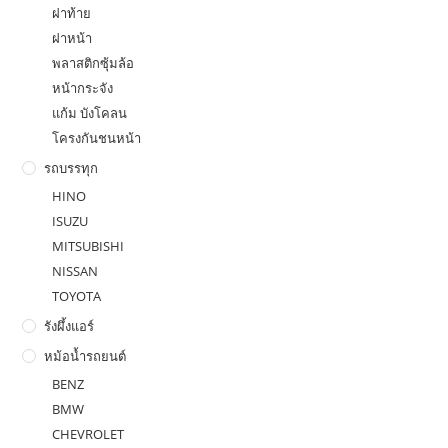
ฝาท้าย
ฝาหน้า
พลาสติกซุ้มล้อ
หน้ากระจัง
แก้ม บังโคลน
โครงกันชนหน้า
รถบรรทุก
HINO
ISUZU
MITSUBISHI
NISSAN
TOYOTA
รังผึ้งแอร์
หม้อน้ำรถยนต์
BENZ
BMW
CHEVROLET