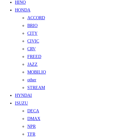
HINO
HONDA
ACCORD
BRIO
CITY
CIVIC
CRV
FREED
JAZZ
MOBILIO
other
STREAM
HYNDAI
ISUZU
DECA
DMAX
NPR
TFR