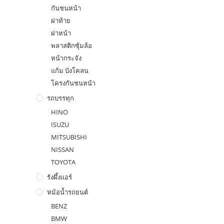
กันชนหน้า
ฝาท้าย
ฝาหน้า
พลาสติกซุ้มล้อ
หน้ากระจัง
แก้ม บังโคลน
โครงกันชนหน้า
รถบรรทุก
HINO
ISUZU
MITSUBISHI
NISSAN
TOYOTA
รังผึ้งแอร์
หม้อน้ำรถยนต์
BENZ
BMW