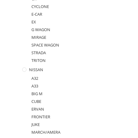
CYCLONE
E-CAR
EX
G WAGON
MIRAGE
SPACE WAGON
STRADA
TRITON
NISSAN
A32
A33
BIG M
CUBE
ERVAN
FRONTIER
JUKE
MARCH/AMERA