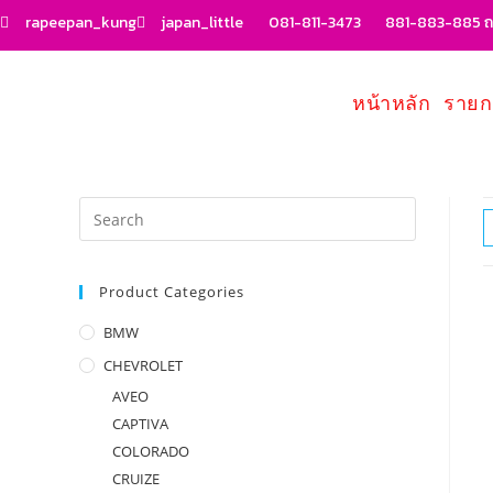
rapeepan_kung
japan_little
081-811-3473
881-883-885 ถน
หน้าหลัก
รายก
Product Categories
BMW
CHEVROLET
AVEO
CAPTIVA
COLORADO
CRUIZE