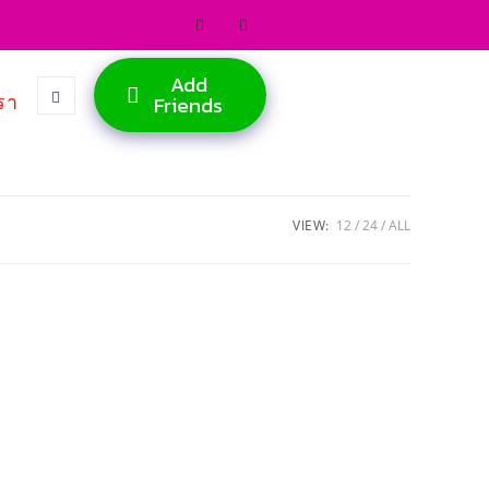
Add
รา
Friends
VIEW:
12
24
ALL