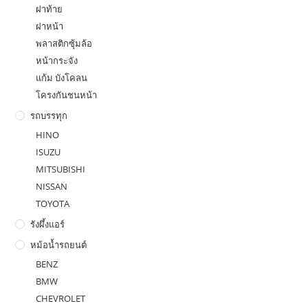
ฝาท้าย
ฝาหน้า
พลาสติกซุ้มล้อ
หน้ากระจัง
แก้ม บังโคลน
โครงกันชนหน้า
รถบรรทุก
HINO
ISUZU
MITSUBISHI
NISSAN
TOYOTA
รังผึ้งแอร์
หม้อน้ำรถยนต์
BENZ
BMW
CHEVROLET