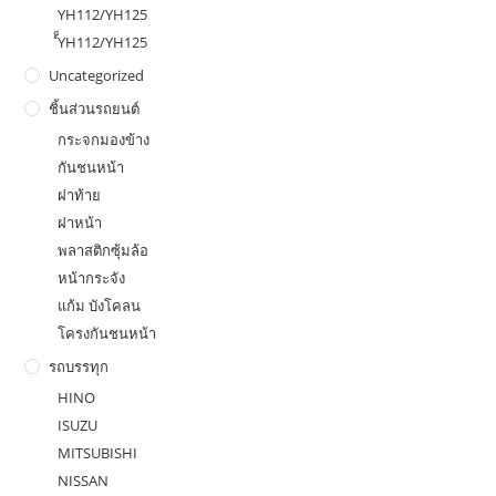
YH112/YH125
ํ็YH112/YH125
Uncategorized
ชิ้นส่วนรถยนต์
กระจกมองข้าง
กันชนหน้า
ฝาท้าย
ฝาหน้า
พลาสติกซุ้มล้อ
หน้ากระจัง
แก้ม บังโคลน
โครงกันชนหน้า
รถบรรทุก
HINO
ISUZU
MITSUBISHI
NISSAN