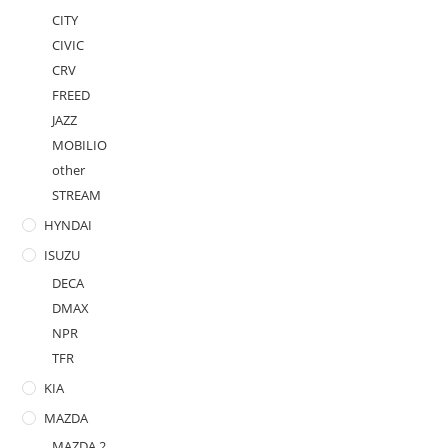
CITY
CIVIC
CRV
FREED
JAZZ
MOBILIO
other
STREAM
HYNDAI
ISUZU
DECA
DMAX
NPR
TFR
KIA
MAZDA
MAZDA 2