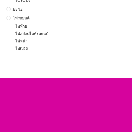
TOYOTA
ฺBENZ
ไฟรถยนต์
ไฟท้าย
ไฟสปอตไลท์รถยนต์
ไฟหน้า
ไฟเบรค