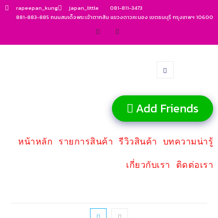
rapeepan_kung
japan_little
081-811-3473
881-883-885 ถนนสมเด็จพระเจ้าตากสิน แขวงดาวคะนอง เขตธนบุรี กรุงเทพฯ 10600
Add Friends
หน้าหลัก
รายการสินค้า
รีวิวสินค้า
บทความน่ารู้
เกี่ยวกับเรา
ติดต่อเรา