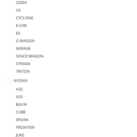
CEDIA
CK
CYCLONE
E-CAR
EX
G WAGON
MIRAGE
SPACE WAGON
STRADA
TRITON
NISSAN
A32
A33
BIG M
CUBE
ERVAN
FRONTIER
JUKE