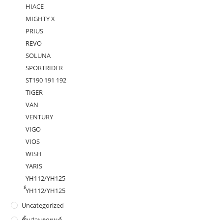
HIACE
MIGHTY X
PRIUS
REVO
SOLUNA
SPORTRIDER
ST190 191 192
TIGER
VAN
VENTURY
VIGO
VIOS
WISH
YARIS
YH112/YH125
ํ็YH112/YH125
Uncategorized