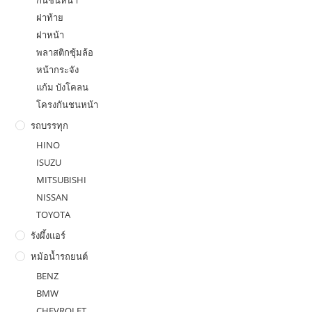
ฝาท้าย
ฝาหน้า
พลาสติกซุ้มล้อ
หน้ากระจัง
แก้ม บังโคลน
โครงกันชนหน้า
รถบรรทุก
HINO
ISUZU
MITSUBISHI
NISSAN
TOYOTA
รังผึ้งแอร์
หม้อน้ำรถยนต์
BENZ
BMW
CHEVROLET