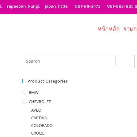
rapeepan_kung
japan_little
081-811-3473
881-883-885 ถน
หน้าหลัก
รายก
Product Categories
BMW
CHEVROLET
AVEO
CAPTIVA
COLORADO
CRUIZE