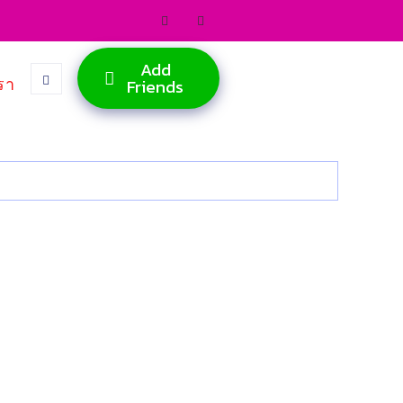
Add
รา
Friends