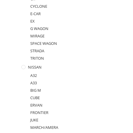
CYCLONE
E-CAR
EX
G WAGON
MIRAGE
SPACE WAGON
STRADA
TRITON
NISSAN
A32
A33
BIG M
CUBE
ERVAN
FRONTIER
JUKE
MARCH/AMERA