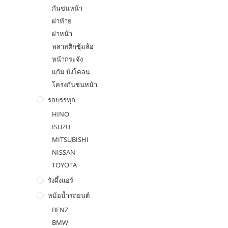
กันชนหน้า
ฝาท้าย
ฝาหน้า
พลาสติกซุ้มล้อ
หน้ากระจัง
แก้ม บังโคลน
โครงกันชนหน้า
รถบรรทุก
HINO
ISUZU
MITSUBISHI
NISSAN
TOYOTA
รังผึ้งแอร์
หม้อน้ำรถยนต์
BENZ
BMW